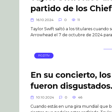
partido de los Chief
16.10.2024
0
11
Taylor Swift saltó a los titulares cuando
Arrowhead el 7 de octubre de 2024 para a
POZITÍV
En su concierto, los
fueron disgustados.
10.10.2024
0
46
Cuando estás en una gira mundial que b