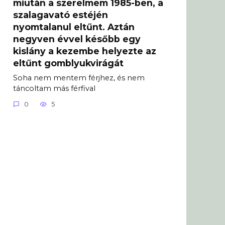
miután a szerelmem 1985-ben, a
szalagavató estéjén
nyomtalanul eltűnt. Aztán
negyven évvel később egy
kislány a kezembe helyezte az
eltűnt gomblyukvirágát
Soha nem mentem férjhez, és nem
táncoltam más férfival
0
5