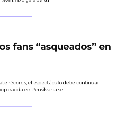
r Swift hizo gala de su
 los fans “asqueados” en
ate récords, el espectáculo debe continuar
 pop nacida en Pensilvania se